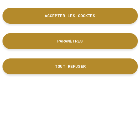
ACCEPTER LES COOKIES
PARAMÈTRES
La Cité de l'accordéon et des patrimoines est un équipement culturel
de la Ville de Tulle dont les collections sont labellisées Musée de
France.
TOUT REFUSER
DÉCOUVRIR NOS PARTENAIRES
Nous suivre
RÉSEAUX SOCIAUX