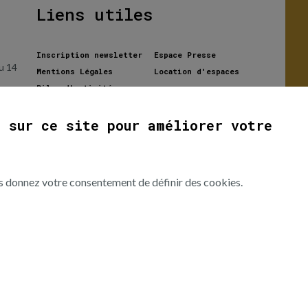
Liens utiles
Inscription newsletter
Espace Presse
u 14
Mentions Légales
Location d'espaces
Bilan d'activités
première année
ER
s sur ce site pour améliorer votre
ous donnez votre consentement de définir des cookies.
t
 les
usée