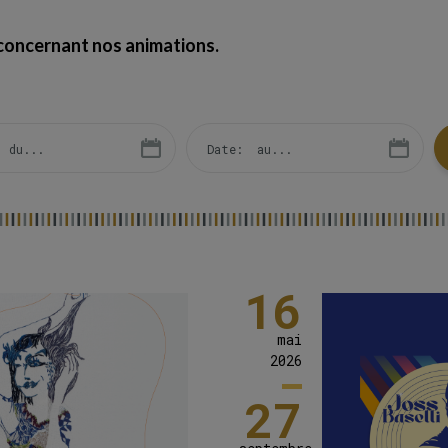
 concernant nos animations.
16
mai
2026
27