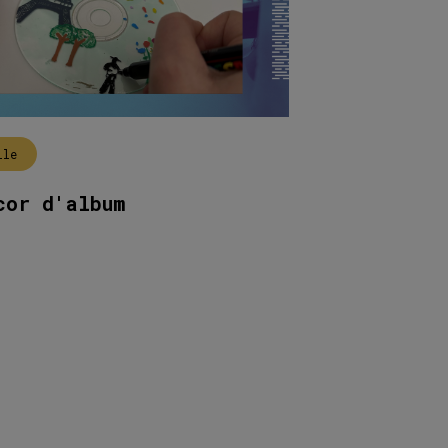
lle
cor d'album