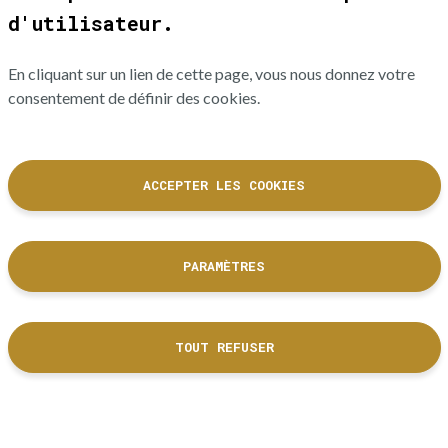
d'utilisateur.
En cliquant sur un lien de cette page, vous nous donnez votre
consentement de définir des cookies.
ACCEPTER LES COOKIES
PARAMÈTRES
La Cité de l'accordéon et des patrimoines est un équipement culturel
de la Ville de Tulle dont les collections sont labellisées Musée de
France.
TOUT REFUSER
DÉCOUVRIR NOS PARTENAIRES