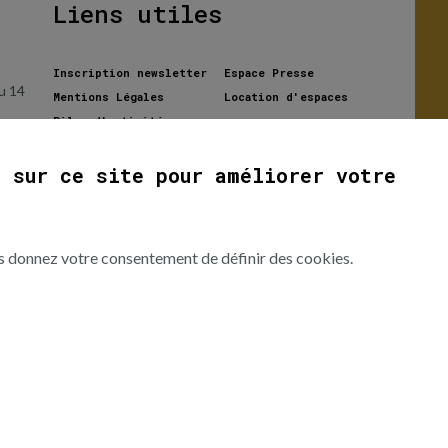
Liens utiles
Inscription newsletter
Espace Presse
u 14
Mentions Légales
Location d'espaces
Bilan d'activités
première année
ER
s sur ce site pour améliorer votre
ous donnez votre consentement de définir des cookies.
t
 les
usée