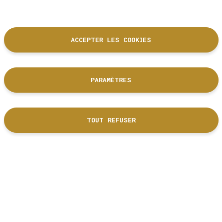
ACCEPTER LES COOKIES
PARAMÈTRES
La Cité de l'accordéon et des patrimoines est un équipement culturel
de la Ville de Tulle dont les collections sont labellisées Musée de
France.
TOUT REFUSER
DÉCOUVRIR NOS PARTENAIRES
Nous suivre