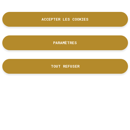
ACCEPTER LES COOKIES
PARAMÈTRES
La Cité de l'accordéon et des patrimoines est un équipement culturel
de la Ville de Tulle dont les collections sont labellisées Musée de
France.
TOUT REFUSER
DÉCOUVRIR NOS PARTENAIRES
Nous suivre