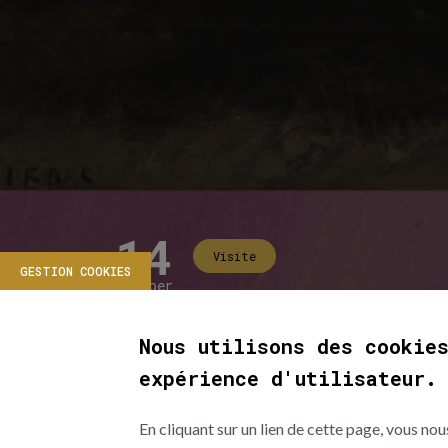
14
Visite
GESTION COOKIES
November
LSF tour
2026
Nous utilisons des cookie
14
Cécile a
expérience d'utilisateur.
November
2026
Desliens
En cliquant sur un lien de cette page, vous n