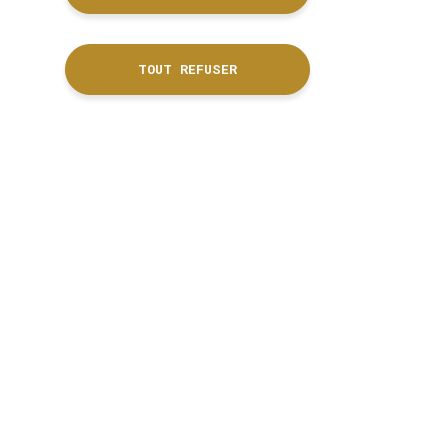
TOUT REFUSER
ree with Pass Cité
red on 05.55.20.28.28.
delaccordeon.com