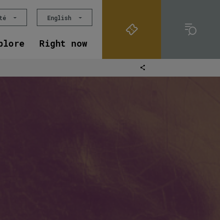
ité
English
plore
Right now